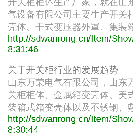
开关柜柜体生产厂家，就在山
气设备有限公司主要生产开关
壳体、干式变压器外罩、集装
http://sdwanrong.cn/Item/Sh
8:31:46
关于开关柜行业的发展趋势
山东万荣电气有限公司，山东
关柜柜体、金属箱变壳体、美
装箱式箱变壳体以及不锈钢、
http://sdwanrong.cn/Item/Sh
8:30:44