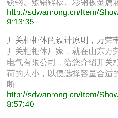
锈钢、敷铝锌板、彩钢板金属
http://sdwanrong.cn/Item/Sh
9:13:35
开关柜柜体的设计原则，万荣带您
开关柜柜体厂家，就在山东万
电气有限公司，给您介绍开关
荷的大小，以便选择容量合适
断
http://sdwanrong.cn/Item/Sh
8:57:40