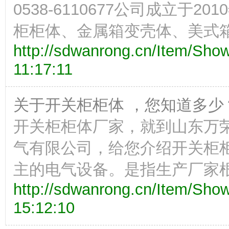
0538-6110677公司成立于
柜柜体、金属箱变壳体、美式
http://sdwanrong.cn/Item/Sh
11:17:11
关于开关柜柜体 ，您知道多少
开关柜柜体厂家，就到山东万
气有限公司，给您介绍开关柜
主的电气设备。是指生产厂家
http://sdwanrong.cn/Item/Sh
15:12:10