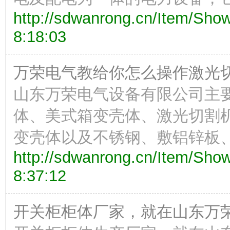
http://sdwanrong.cn/Item/Sh
8:18:03
万荣电气教给你怎么操作激光切割
山东万荣电气设备有限公司主
体、美式箱变壳体、激光切割
变壳体以及不锈钢、敷铝锌板
http://sdwanrong.cn/Item/Sh
8:37:12
开关柜柜体厂家，就在山东万荣电