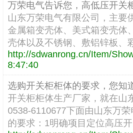
万荣电气告诉您，高低压开关柜的
山东万荣电气有限公司，主要
金属箱变壳体、美式箱变壳体
壳体以及不锈钢、敷铝锌板、
http://sdwanrong.cn/Item/Sh
8:47:40
选购开关柜柜体的要求，您知道吗
开关柜柜体生产厂家，就在山
0538-6110677下面由山
的要求：1明确项目定位高压